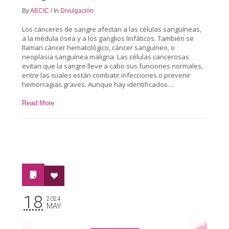
By
AECIC
/
In
Divulgación
Los cánceres de sangre afectan a las células sanguíneas,
a la médula ósea y a los ganglios linfáticos. También se
llaman cáncer hematológico, cáncer sanguíneo, o
neoplasia sanguínea maligna. Las células cancerosas
evitan que la sangre lleve a cabo sus funciones normales,
entre las cuales están combatir infecciones o prevenir
hemorragias graves. Aunque hay identificados…
Read More
18
2024
MAY