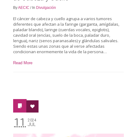
By
AECIC
/
In
Divulgación
El cáncer de cabeza y cuello agrupa a varios tumores
diferentes que afectan a la faringe (garganta, amígdalas,
paladar blando), laringe (cuerdas vocales, epiglotis),
cavidad oral (encías, suelo de la boca, paladar duro,
lengua), nariz (senos paranasales) y glándulas salivales.
Siendo estas unas zonas que al verse afectadas
condicionan enormemente la vida de la persona…
Read More
11
2024
JUL