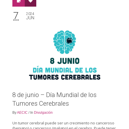
7
2024
JUN
8 de junio – Día Mundial de los
Tumores Cerebrales
By
AECIC
/
In
Divulgación
Un tumor cerebral puede ser un crecimiento no canceroso
(benigno) o canceroso (maligno) en el cerebro. Puede tener