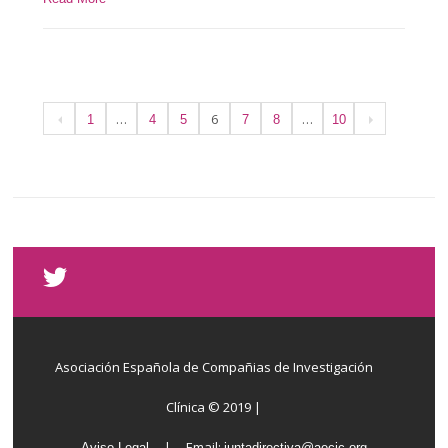
…
6
…
1
4
5
7
8
10
Asociación Española de Compañias de Investigación
Clínica © 2019 |
| Email:
Aviso Legal
juntadirectiva@aecic.org