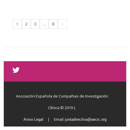
1
…
2
3
8
Asociación Española de Compañias de Investigación
Clínica © 2019 |
| Email:
Aviso Legal
juntadirectiva@aecic.org