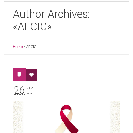
Author Archives:
«AECIC»
/
AECIC
Home
26
2026
JUL